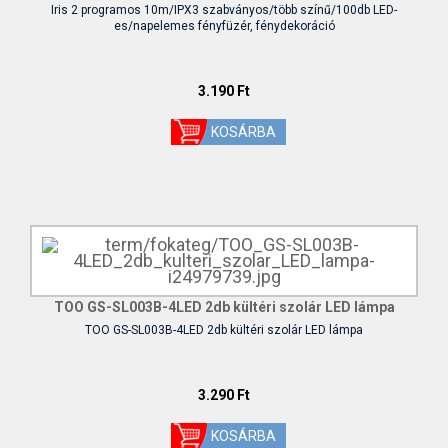
Iris 2 programos 10m/IPX3 szabványos/több színű/100db LED-
es/napelemes fényfüzér, fénydekoráció
3.190 Ft
TOO GS-SL003B-4LED 2db kültéri szolár LED lámpa
TOO GS-SL003B-4LED 2db kültéri szolár LED lámpa
3.290 Ft