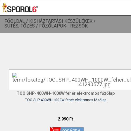
FŐOLDAL /
KISHÁZTARTÁSI KÉSZÜLÉKEK /
SÜTÉS, FŐZÉS /
FŐZŐLAPOK - REZSÓK
TOO SHP-400WH-1000W fehér elektromos főzőlap
TOO SHP-400WH-1000W fehér elektromos főzőlap
2.990 Ft