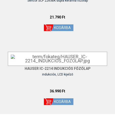
Sencor SCP 2263BK dupla kerámia főzőlap
21.790 Ft
HAUSER IC-2214 INDUKCIÓS FŐZŐLAP
indukciós, LCD kijelző
36.990 Ft