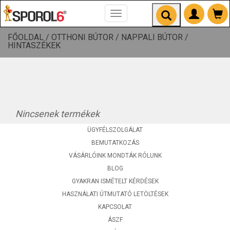
Toggle
navigation
FŐOLDAL /
OTTHONI BÚTOR /
NAPPALI BÚTOR /
HINTASZÉKEK
Nincsenek termékek
ÜGYFÉLSZOLGÁLAT
BEMUTATKOZÁS
VÁSÁRLÓINK MONDTÁK RÓLUNK
BLOG
GYAKRAN ISMÉTELT KÉRDÉSEK
HASZNÁLATI ÚTMUTATÓ LETÖLTÉSEK
KAPCSOLAT
ÁSZF