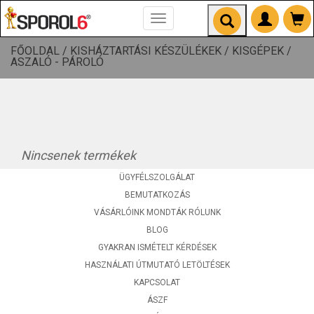
Toggle
navigation
FŐOLDAL /
KISHÁZTARTÁSI KÉSZÜLÉKEK /
KISGÉPEK /
ASZALÓ - PÁROLÓ
Nincsenek termékek
ÜGYFÉLSZOLGÁLAT
BEMUTATKOZÁS
VÁSÁRLÓINK MONDTÁK RÓLUNK
BLOG
GYAKRAN ISMÉTELT KÉRDÉSEK
HASZNÁLATI ÚTMUTATÓ LETÖLTÉSEK
KAPCSOLAT
ÁSZF