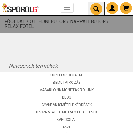
Toggle
navigation
FŐOLDAL /
OTTHONI BÚTOR /
NAPPALI BÚTOR /
RELAX FOTEL
Nincsenek termékek
ÜGYFÉLSZOLGÁLAT
BEMUTATKOZÁS
VÁSÁRLÓINK MONDTÁK RÓLUNK
BLOG
GYAKRAN ISMÉTELT KÉRDÉSEK
HASZNÁLATI ÚTMUTATÓ LETÖLTÉSEK
KAPCSOLAT
ÁSZF