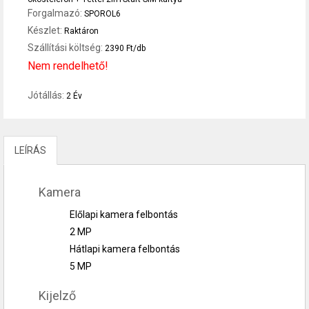
Forgalmazó:
SPOROL6
Készlet:
Raktáron
Szállítási költség:
2390 Ft/db
Nem rendelhető!
Jótállás:
2 Év
LEÍRÁS
Kamera
Előlapi kamera felbontás
2 MP
Hátlapi kamera felbontás
5 MP
Kijelző