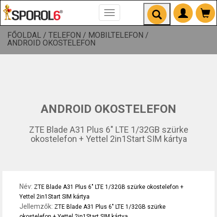
Toggle
navigation
FŐOLDAL /
TELEFON /
MOBILTELEFON /
ANDROID OKOSTELEFON
ANDROID OKOSTELEFON
ZTE Blade A31 Plus 6" LTE 1/32GB szürke
okostelefon + Yettel 2in1Start SIM kártya
Név:
ZTE Blade A31 Plus 6" LTE 1/32GB szürke okostelefon +
Yettel 2in1Start SIM kártya
Jellemzők:
ZTE Blade A31 Plus 6" LTE 1/32GB szürke
okostelefon + Yettel 2in1Start SIM kártya