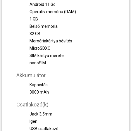
Android 11 Go
Operatív memória (RAM)
1 GB
Belső memória
32 GB
Memóriakártya bővítés
MicroSDXC
SIM kártya mérete
nanoSIM
Akkumulátor
Kapacitás
3000 mAh
Csatlakozó(k)
Jack 3,5mm
Igen
USB csatlakozó