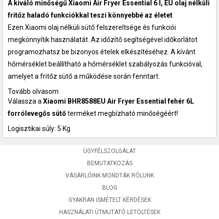
A kiváló minőségű Xiaomi Air Fryer Essential 6 l, EU olaj nélküli
fritőz haladó funkciókkal teszi könnyebbé az életet
Ezen Xiaomi olaj nélküli sütő felszereltsége és funkciói
megkönnyítik használatát. Az időzítő segítségével időkorlátot
programozhatsz be bizonyos ételek elkészítéséhez. A kívánt
hőmérséklet beállítható a hőmérséklet szabályozás funkcióval,
amelyet a fritőz sütő a működése során fenntart.
Tovább olvasom
Válassza a
Xiaomi BHR8588EU Air Fryer Essential fehér 6L
forrólevegős sütő
terméket megbízható minőségéért!
Logisztikai súly: 5 Kg
ÜGYFÉLSZOLGÁLAT
BEMUTATKOZÁS
VÁSÁRLÓINK MONDTÁK RÓLUNK
BLOG
GYAKRAN ISMÉTELT KÉRDÉSEK
HASZNÁLATI ÚTMUTATÓ LETÖLTÉSEK