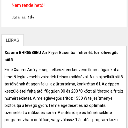
Nem rendelhető!
Jótállás:
2 Év
LEÍRÁS
Xiaomi BHR8588EU Air Fryer Essential fehér 6L forrólevegős
sütő
Eme Xiaomi Airfryer segít elkészíteni kedvenc finomságainkat a
lehető legkevesebb zsiradék felhasználásával. Az olaj nélküli sütő
tartályának átlagon felüli az űrtartalma, konkrétan 6 l. Az éppen
készülő étel fajtájától függően 80 és 200 °C közt állíthatod a fritőz
hőmérsékletét. A meleglevegős fritőz 1550 W teljesítménye
biztosítja a levegő gyors felmelegedését és az optimális
üzemelést a működés során. A sütés ideje és hőmérséklete
programozható önállóan, vagy válassz 12 sütési program közül.