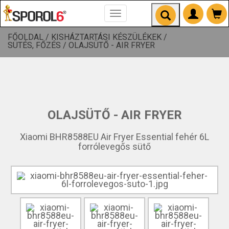
Toggle
navigation
FŐOLDAL /
KISHÁZTARTÁSI KÉSZÜLÉKEK /
SÜTÉS, FŐZÉS /
OLAJSÜTŐ - AIR FRYER
OLAJSÜTŐ - AIR FRYER
Xiaomi BHR8588EU Air Fryer Essential fehér 6L
forrólevegős sütő