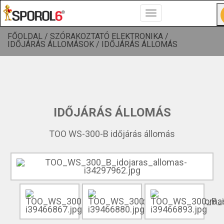
Toggle
navigation
FŐOLDAL /
SZÓRAKOZTATÓ ELEKTRONIKA /
IDŐJÁRÁS ÁLLOMÁSOK /
IDŐJÁRÁS ÁLLOMÁS
IDŐJÁRÁS ÁLLOMÁS
TOO WS-300-B időjárás állomás