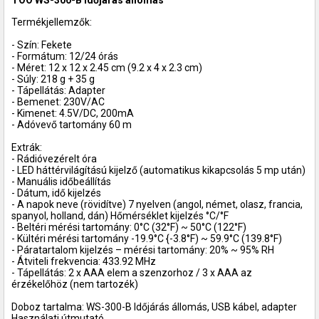
TOO WS-300-B időjárás állomás
Termékjellemzők:
- Szín: Fekete
- Formátum: 12/24 órás
- Méret: 12 x 12 x 2.45 cm (9.2 x 4 x 2.3 cm)
- Súly: 218 g + 35 g
- Tápellátás: Adapter
- Bemenet: 230V/AC
- Kimenet: 4.5V/DC, 200mA
- Adóvevő tartomány 60 m
Extrák:
- Rádióvezérelt óra
- LED háttérvilágítású kijelző (automatikus kikapcsolás 5 mp után)
- Manuális időbeállítás
- Dátum, idő kijelzés
- A napok neve (rövidítve) 7 nyelven (angol, német, olasz, francia,
spanyol, holland, dán) Hőmérséklet kijelzés °C/°F
- Beltéri mérési tartomány: 0°C (32°F) ~ 50°C (122°F)
- Kültéri mérési tartomány -19.9°C {-3.8°F) ~ 59.9°C (139.8°F)
- Páratartalom kijelzés – mérési tartomány: 20% ~ 95% RH
- Átviteli frekvencia: 433.92 MHz
- Tápellátás: 2 x AAA elem a szenzorhoz / 3 x AAA az
érzékelőhöz (nem tartozék)
Doboz tartalma: WS-300-B Időjárás állomás, USB kábel, adapter
Használati útmutató