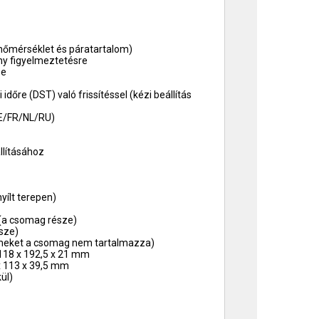
 hőmérséklet és páratartalom)
ony figyelmeztetésre
se
időre (DST) való frissítéssel (kézi beállítás
DE/FR/NL/RU)
llításához
yílt terepen)
(a csomag része)
sze)
lemeket a csomag nem tartalmazza)
118 x 192,5 x 21 mm
x 113 x 39,5 mm
ül)