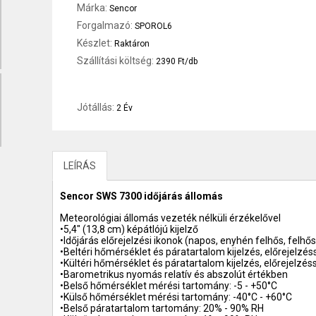
Márka:
Sencor
Forgalmazó:
SPOROL6
Készlet:
Raktáron
Szállítási költség:
2390 Ft/db
Jótállás:
2 Év
LEÍRÁS
Sencor SWS 7300 időjárás állomás
Meteorológiai állomás vezeték nélküli érzékelővel
•5,4" (13,8 cm) képátlójú kijelző
•Időjárás előrejelzési ikonok (napos, enyhén felhős, felhős
•Beltéri hőmérséklet és páratartalom kijelzés, előrejelzés
•Kültéri hőmérséklet és páratartalom kijelzés, előrejelzés
•Barometrikus nyomás relatív és abszolút értékben
•Belső hőmérséklet mérési tartomány: -5 - +50°C
•Külső hőmérséklet mérési tartomány: -40°C - +60°C
•Belső páratartalom tartomány: 20% - 90% RH