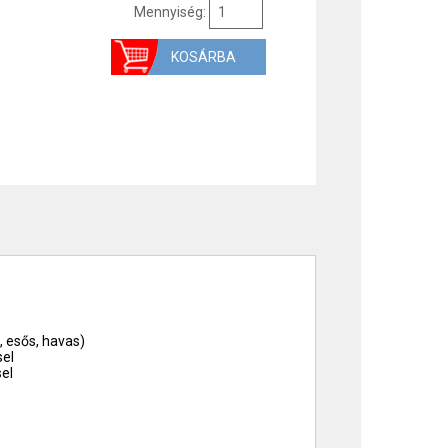
Mennyiség:
, esős, havas)
sel
sel