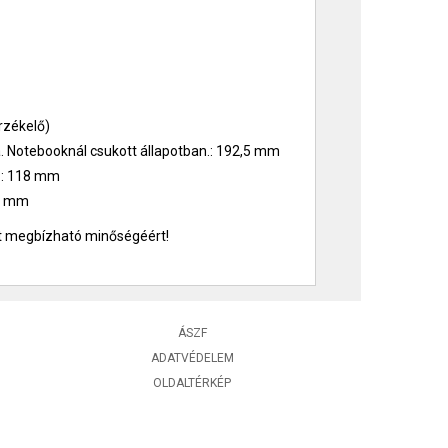
rzékelő)
Notebooknál csukott állapotban.: 192,5 mm
.: 118 mm
21 mm
 megbízható minőségéért!
ÁSZF
ADATVÉDELEM
OLDALTÉRKÉP