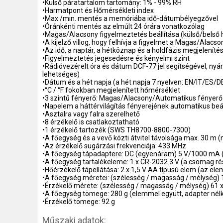
•Külső páratartalom tartomány: 1% - 99% RH
•Harmatpont és Hőmérsékleti index
•Max./min. mentés a memóriába idő-dátumbélyegzővel
•Óránkénti mentés az elmúlt 24 órára vonatkozólag
•Magas/Alacsony figyelmeztetés beállítása (külső/belső
•A kijelző villog, hogy felhívja a figyelmet a Magas/Alacs
•Az idő, a naptár, a hétköznap és a holdfázis megjeleníté
•Figyelmeztetés jegesedésre és kényelmi szint
•Rádióvezérelt óra és dátum DCF-77 jel segítségével, nyári 
lehetséges)
•Dátum és a hét napja (a hét napja 7 nyelven: EN/IT/ES/
•°C / °F fokokban megjelenített hőmérséklet
•3 szintű fényerő: Magas/Alacsony/Automatikus fényerő
•Napelem a háttérvilágítás fényerejének automatikus beá
•Asztalra vagy falra szerelhető
•8 érzékelő is csatlakoztatható
•1 érzékelő tartozék (SWS TH8700-8800-7300)
•A főegység és a vevő közti átvitel távolsága max. 30 m (n
•Az érzékelő sugárzási frekvenciája: 433 MHz
•A főegység tápadaptere: DC (egyenáram) 5 V/1000 mA 
•A főegység tartalékeleme: 1 x CR-2032 3 V (a csomag ré
•Hőérzékelő tápellátása: 2 x 1,5 V AA típusú elem (az e
•A főegység méretei: (szélesség / magasság / mélység) 
•Érzékelő mérete: (szélesség / magasság / mélység) 61 
•A főegység tömege: 280 g (elemmel együtt, adapter nélk
•Érzékelő tömege: 92 g
Műszaki adatok: