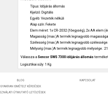
Típus: Időjárás állomás
Kijelző: Digitális
Egyéb: Vezeték nélküli
Alap szín: Fekete
Elem méret: 1x CR-2032 (főegység), 2x AA elem (é
Magasság (max.)A termék legnagyobb magassága. 
Szélesség (max.)A termék legnagyobb szélessége
Mélység (max.)A termék legnagyobb mélysége.: 
Válassza a
Sencor SWS 7300 időjárás állomás
terméket
Logisztikai súly: 1 Kg
BLOG
KAPCSOLAT
GYAKRAN ISMÉTELT KÉRDÉSEK
SZNÁLATI ÚTMUTATÓ LETÖLTÉSEK