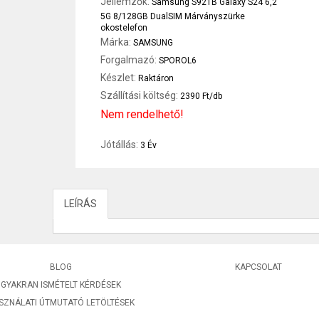
Jellemzők:
Samsung S921B Galaxy S24 6,2"
5G 8/128GB DualSIM Márványszürke
okostelefon
Márka:
SAMSUNG
Forgalmazó:
SPOROL6
Készlet:
Raktáron
Szállítási költség:
2390 Ft/db
Nem rendelhető!
Jótállás:
3 Év
LEÍRÁS
BLOG
KAPCSOLAT
GYAKRAN ISMÉTELT KÉRDÉSEK
SZNÁLATI ÚTMUTATÓ LETÖLTÉSEK