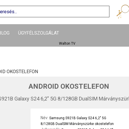
BLOG
ÜGYFÉLSZOLGÁLAT
ID OKOSTELEFON
ANDROID OKOSTELEFON
921B Galaxy S24 6,2" 5G 8/128GB DualSIM Márványszür
Név:
Samsung S921B Galaxy S24 6,2" 5G
8/128GB DualSIM Márványszürke okostelefon