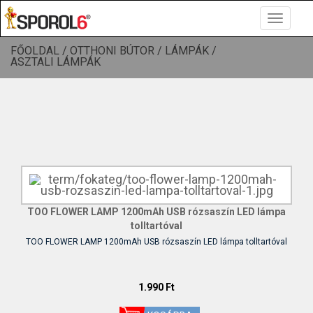
Toggle
navigatio
FŐOLDAL /
OTTHONI BÚTOR /
LÁMPÁK /
ASZTALI LÁMPÁK
TOO FLOWER LAMP 1200mAh USB rózsaszín LED lámpa
tolltartóval
TOO FLOWER LAMP 1200mAh USB rózsaszín LED lámpa tolltartóval
1.990 Ft