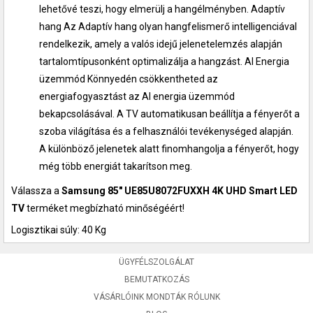
lehetővé teszi, hogy elmerülj a hangélményben. Adaptív
hang Az Adaptív hang olyan hangfelismerő intelligenciával
rendelkezik, amely a valós idejű jelenetelemzés alapján
tartalomtípusonként optimalizálja a hangzást. AI Energia
üzemmód Könnyedén csökkentheted az
energiafogyasztást az AI energia üzemmód
bekapcsolásával. A TV automatikusan beállítja a fényerőt a
szoba világítása és a felhasználói tevékenységed alapján.
A különböző jelenetek alatt finomhangolja a fényerőt, hogy
még több energiát takarítson meg.
Válassza a
Samsung 85" UE85U8072FUXXH 4K UHD Smart LED
TV
terméket megbízható minőségéért!
Logisztikai súly: 40 Kg
ÜGYFÉLSZOLGÁLAT
BEMUTATKOZÁS
VÁSÁRLÓINK MONDTÁK RÓLUNK