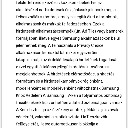
felülettel rendelkező eszközökön - beleértve az
okostévéket is - hirdetések és ajánlások jelennek meg a
felhasználók számára, amelyek segítik őket a tartalmak,
alkalmazások és márkák felfedezésében. Ezek a
hirdetések alkalmazáscsempék (ún. Ad Tile) vagy bannerek
formájában, illetve egyes Samsung alkalmazásokon belül
jelenhetnek meg. A felhasználó a Privacy Choice
alkalmazáson keresztül bármikor egyszerűen
kikapcsolhatja az érdeklődésalapú hirdetések fogadását;
ezzel együtt általános jellegű hirdetések továbbra is
megjelenhetnek. A hirdetések elérhetősége, a hirdetési
formátum és a hirdetési kampányok régiónként,
modellenként és modellévenként változhatnak Samsung
Knox Védelem A Samsung TV-ken a folyamatos biztonsági
frissítéseknek köszönhetően adataid biztonságban vannak.
A Knox biztosítja az érzékeny adatok, például a jelszavak
védelmét, valamint a csatlakoztatott IoT-eszközök
felügyeletét, illetve automatikusan blokkolja a