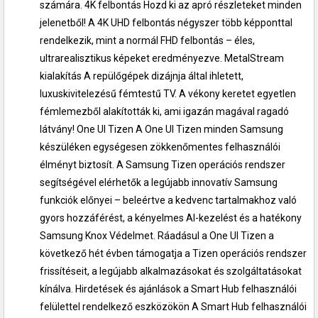
számára. 4K felbontás Hozd ki az apró részleteket minden
jelenetből! A 4K UHD felbontás négyszer több képponttal
rendelkezik, mint a normál FHD felbontás – éles,
ultrarealisztikus képeket eredményezve. MetalStream
kialakítás A repülőgépek dizájnja által ihletett,
luxuskivitelezésű fémtestű TV. A vékony keretet egyetlen
fémlemezből alakították ki, ami igazán magával ragadó
látvány! One UI Tizen A One UI Tizen minden Samsung
készüléken egységesen zökkenőmentes felhasználói
élményt biztosít. A Samsung Tizen operációs rendszer
segítségével elérhetők a legújabb innovatív Samsung
funkciók előnyei – beleértve a kedvenc tartalmakhoz való
gyors hozzáférést, a kényelmes AI-kezelést és a hatékony
Samsung Knox Védelmet. Ráadásul a One UI Tizen a
következő hét évben támogatja a Tizen operációs rendszer
frissítéseit, a legújabb alkalmazásokat és szolgáltatásokat
kínálva. Hirdetések és ajánlások a Smart Hub felhasználói
felülettel rendelkező eszközökön A Smart Hub felhasználói