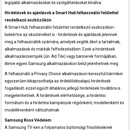
legújabb alkalmazásokat és szolgáltatásokat kínálva.
Hirdetések és ajánlások a Smart Hub felhasználói felülettel
rendelkező eszközökön
A Smart Hub felhasználói felülettel rendelkező eszközökön -
beleértve az okostévéket is - hirdetések és ajánlások jelennek
meg a felhasználók számára, amelyek segítik őket a tartalmak,
alkalmazások és márkák felfedezésében. Ezek a hirdetések
alkalmazáscsempék (ún. Ad Tile) vagy bannerek formájában,
illetve egyes Samsung alkalmazásokon belül jelenhetnek meg.
A felhasználó a Privacy Choice alkalmazáson keresztül bármikor
egyszerűen kikapcsolhatja az érdeklődésalapú hirdetések
fogadását; ezzel együtt általános jellegű hirdetések továbbra is
megjelenhetnek. A hirdetések elérhetősége, a hirdetési
formátum és a hirdetési kampányok régiónként, modellenként és
modellévenként változhatnak
Samsung Knox Védelem
A Samsung TV-ken a folyamatos biztonsági frissítéseknek