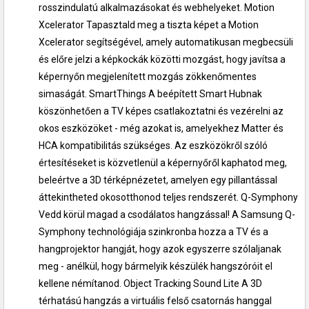
rosszindulatú alkalmazásokat és webhelyeket. Motion
Xcelerator Tapasztald meg a tiszta képet a Motion
Xcelerator segítségével, amely automatikusan megbecsüli
és előre jelzi a képkockák közötti mozgást, hogy javítsa a
képernyőn megjelenített mozgás zökkenőmentes
simaságát. SmartThings A beépített Smart Hubnak
köszönhetően a TV képes csatlakoztatni és vezérelni az
okos eszközöket - még azokat is, amelyekhez Matter és
HCA kompatibilitás szükséges. Az eszközökről szóló
értesítéseket is közvetlenül a képernyőről kaphatod meg,
beleértve a 3D térképnézetet, amelyen egy pillantással
áttekintheted okosotthonod teljes rendszerét. Q-Symphony
Vedd körül magad a csodálatos hangzással! A Samsung Q-
Symphony technológiája szinkronba hozza a TV és a
hangprojektor hangját, hogy azok egyszerre szólaljanak
meg - anélkül, hogy bármelyik készülék hangszóróit el
kellene némítanod. Object Tracking Sound Lite A 3D
térhatású hangzás a virtuális felső csatornás hanggal