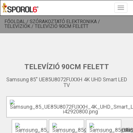
Toggle
navigat
FŐOLDAL /
SZÓRAKOZTATÓ ELEKTRONIKA /
TELEVÍZIÓK /
TELEVÍZIÓ 90CM FELETT
TELEVÍZIÓ 90CM FELETT
Samsung 85" UE85U8072FUXXH 4K UHD Smart LED
TV