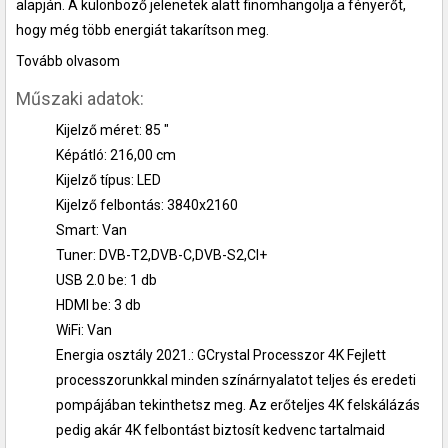
alapján. A különböző jelenetek alatt finomhangolja a fényerőt,
hogy még több energiát takarítson meg.
Tovább olvasom
Műszaki adatok:
Kijelző méret: 85 "
Képátló: 216,00 cm
Kijelző típus: LED
Kijelző felbontás: 3840x2160
Smart: Van
Tuner: DVB-T2,DVB-C,DVB-S2,CI+
USB 2.0 be: 1 db
HDMI be: 3 db
WiFi: Van
Energia osztály 2021.: GCrystal Processzor 4K Fejlett
processzorunkkal minden színárnyalatot teljes és eredeti
pompájában tekinthetsz meg. Az erőteljes 4K felskálázás
pedig akár 4K felbontást biztosít kedvenc tartalmaid