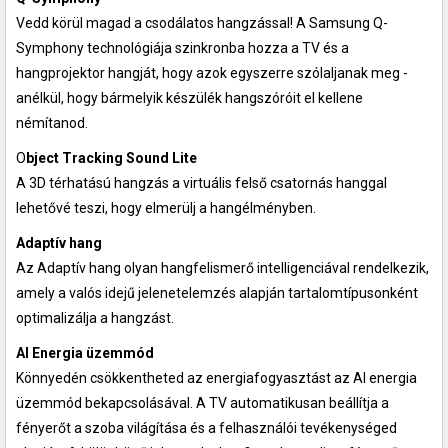
Vedd körül magad a csodálatos hangzással! A Samsung Q-
Symphony technológiája szinkronba hozza a TV és a
hangprojektor hangját, hogy azok egyszerre szólaljanak meg -
anélkül, hogy bármelyik készülék hangszóróit el kellene
némítanod.
O
bject Tracking Sound Lite
A 3D térhatású hangzás a virtuális felső csatornás hanggal
lehetővé teszi, hogy elmerülj a hangélményben.
Adaptív hang
Az Adaptív hang olyan hangfelismerő intelligenciával rendelkezik,
amely a valós idejű jelenetelemzés alapján tartalomtípusonként
optimalizálja a hangzást.
AI Energia üzemmód
Könnyedén csökkentheted az energiafogyasztást az AI energia
üzemmód bekapcsolásával. A TV automatikusan beállítja a
fényerőt a szoba világítása és a felhasználói tevékenységed