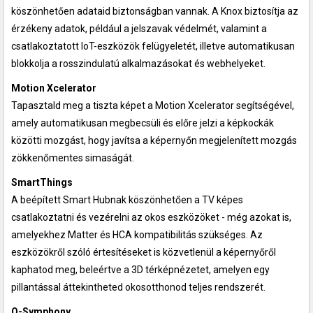
köszönhetően adataid biztonságban vannak. A Knox biztosítja az
érzékeny adatok, például a jelszavak védelmét, valamint a
csatlakoztatott IoT-eszközök felügyeletét, illetve automatikusan
blokkolja a rosszindulatú alkalmazásokat és webhelyeket.
Motion Xcelerator
Tapasztald meg a tiszta képet a Motion Xcelerator segítségével,
amely automatikusan megbecsüli és előre jelzi a képkockák
közötti mozgást, hogy javítsa a képernyőn megjelenített mozgás
zökkenőmentes simaságát.
SmartThings
A beépített Smart Hubnak köszönhetően a TV képes
csatlakoztatni és vezérelni az okos eszközöket - még azokat is,
amelyekhez Matter és HCA kompatibilitás szükséges. Az
eszközökről szóló értesítéseket is közvetlenül a képernyőről
kaphatod meg, beleértve a 3D térképnézetet, amelyen egy
pillantással áttekintheted okosotthonod teljes rendszerét.
Q-Symphony