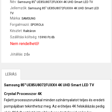
Név:
Samsung 85" UE85U8072FUXXH 4K UHD Smart LED TV
Jellemzők:
Samsung 85" UE85U8072FUXXH 4K UHD Smart LED
TV
Márka:
SAMSUNG
Forgalmazó:
SPOROL6
Készlet:
Raktáron
Szállítási költség:
15990 Ft/db
Nem rendelhető!
Jótállás:
2 Év
LEÍRÁS
Samsung 85" UE85U8072FUXXH 4K UHD Smart LED TV
Crystal Processzor 4K
Fejlett processzorunkkal minden színárnyalatot teljes és eredeti
pompájában tekinthetsz meg. Az erőteljes 4K felskálázás pedig