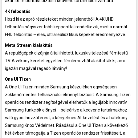
akár 4K felbontást biztosít kedvenc tartalmaid számára.
4K felbontás
Hozd ki az apró részleteket minden jelenetből! A 4K UHD
felbontás négyszer több képponttal rendelkezik, mint a normál
FHD felbontás – éles, ultrarealisztikus képeket eredményezve.
MetalStream kialakítás
A repülőgépek dizájnja által ihletett, luxuskivitelezésű fémtestű
TV. A vékony keretet egyetlen fémlemezből alakították ki, ami
igazán magával ragadó látvány!
One UI Tizen
A One UI Tizen minden Samsung készüléken egységesen
zökkenőmentes felhasználói élményt biztosít. A Samsung Tizen
operációs rendszer segítségével elérhetők a legújabb innovatív
Samsung funkciók előnyei – beleértve a kedvenc tartalmakhoz
való gyors hozzáférést, a kényelmes AI-kezelést és a hatékony
Samsung Knox Védelmet. Ráadásul a One UI Tizen a következő
hét évben támogatja a Tizen operációs rendszer frissítéseit, a