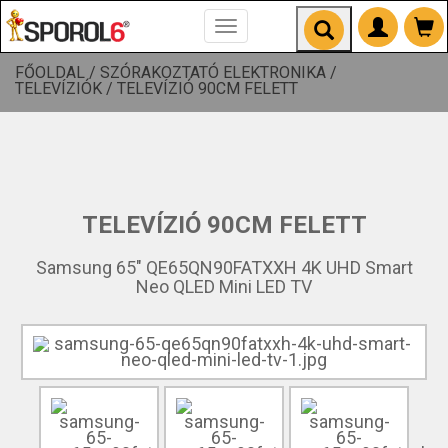
Toggle
navigation
FŐOLDAL /
SZÓRAKOZTATÓ ELEKTRONIKA /
TELEVÍZIÓK /
TELEVÍZIÓ 90CM FELETT
TELEVÍZIÓ 90CM FELETT
Samsung 65" QE65QN90FATXXH 4K UHD Smart
Neo QLED Mini LED TV