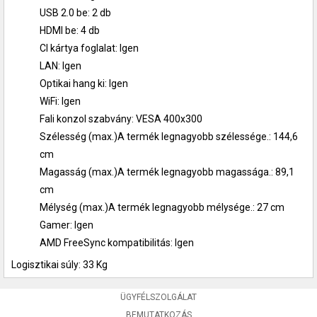
USB 2.0 be: 2 db
HDMI be: 4 db
CI kártya foglalat: Igen
LAN: Igen
Optikai hang ki: Igen
WiFi: Igen
Fali konzol szabvány: VESA 400x300
Szélesség (max.)A termék legnagyobb szélessége.: 144,6
cm
Magasság (max.)A termék legnagyobb magassága.: 89,1
cm
Mélység (max.)A termék legnagyobb mélysége.: 27 cm
Gamer: Igen
AMD FreeSync kompatibilitás: Igen
Logisztikai súly: 33 Kg
ÜGYFÉLSZOLGÁLAT
BEMUTATKOZÁS