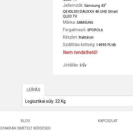
Jellemzők:
Samsung 43"
QE43LS01DAUXXH 4K UHD Smart
QLED TV
Márka:
SAMSUNG
Forgalmazó:
SPOROL6
Készlet:
Raktáron
Szállítási költség:
14990 Ft/db
Nem rendelhető!
Jótállás:
3 Év
LEÍRÁS
Logisztikai súly: 22 Kg
BLOG
KAPCSOLAT
GYAKRAN ISMÉTELT KÉRDÉSEK