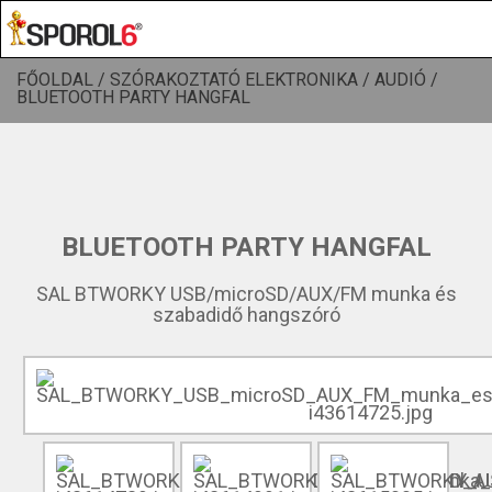
FŐOLDAL /
SZÓRAKOZTATÓ ELEKTRONIKA /
AUDIÓ /
BLUETOOTH PARTY HANGFAL
BLUETOOTH PARTY HANGFAL
SAL BTWORKY USB/microSD/AUX/FM munka és
szabadidő hangszóró