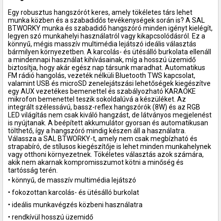
Egy robusztus hangszórót keres, amely tökéletes társ lehet
munka közben és a szabadidős tevékenységek során is? A SAL
BTWORKY munka és szabadidő hangszóró minden igényt kielégít,
legyen szó munkahelyi használatról vagy kikapcsolódásról. Ez a
könnyű, mégis masszív multimédia lejátszó ideális választás
bármilyen környezetben. A karcolás- és ütésálló burkolata ellenáll
a mindennapi használat kihívásainak, míg a hosszú üzemidő
biztosítja, hogy akár egész nap társunk maradhat. Automatikus
FM rádió hangolás, vezeték nélküli Bluetooth TWS kapcsolat,
valamint USB és microSD zenelejátszási lehetőségek kiegészítve
egy AUX vezetékes bemenettel és szabályozható KARAOKE
mikrofon bemenettel teszik sokoldalúvá a készüléket. Az
integrált szélessávú, bassz-reflex hangszórók (8W) és az RGB
LED világítás nem csak kiváló hangzást, de látványos megjelenést
is nyújtanak. A beépített akkumulátor gyorsan és automatikusan
tölthető, így a hangszóró mindig készen áll a használatra.
Válassza a SAL BTWORKY-t, amely nem csak megbízható és
strapabíró, de stílusos kiegészítője is lehet minden munkahelynek
vagy otthoni környezetnek. Tökéletes választás azok számára,
akik nem akarnak kompromisszumot kötni a minőség és
tartósság terén.
• könnyű, de masszív multimédia lejátszó
• fokozottan karcolás- és ütésálló burkolat
• ideális munkavégzés közbeni használatra
• rendkívül hosszú üzemidő