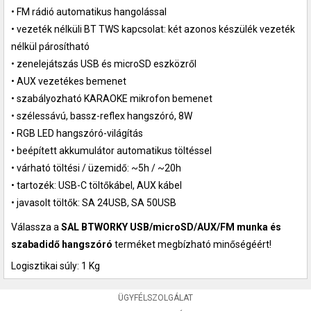
• FM rádió automatikus hangolással
• vezeték nélküli BT TWS kapcsolat: két azonos készülék vezeték
nélkül párosítható
• zenelejátszás USB és microSD eszközről
• AUX vezetékes bemenet
• szabályozható KARAOKE mikrofon bemenet
• szélessávú, bassz-reflex hangszóró, 8W
• RGB LED hangszóró-világítás
• beépített akkumulátor automatikus töltéssel
• várható töltési / üzemidő: ~5h / ~20h
• tartozék: USB-C töltőkábel, AUX kábel
• javasolt töltők: SA 24USB, SA 50USB
Válassza a
SAL BTWORKY USB/microSD/AUX/FM munka és
szabadidő hangszóró
terméket megbízható minőségéért!
Logisztikai súly: 1 Kg
ÜGYFÉLSZOLGÁLAT