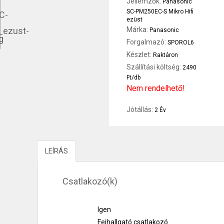
Jellemzők:
Panasonic
SC-PM250EC-S Mikro Hifi
ezüst
Márka:
Panasonic
Forgalmazó:
SPOROL6
Készlet:
Raktáron
Szállítási költség:
2490
Ft/db
Nem rendelhető!
Jótállás:
2 Év
LEÍRÁS
Csatlakozó(k)
Igen
Fejhallgató csatlakozó