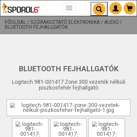
Toggle
navigation
FŐOLDAL /
SZÓRAKOZTATÓ ELEKTRONIKA /
AUDIÓ /
BLUETOOTH FEJHALLGATÓK
BLUETOOTH FEJHALLGATÓK
Logitech 981-001417 Zone 300 vezeték nélküli
piszkosfehér fejhallgató