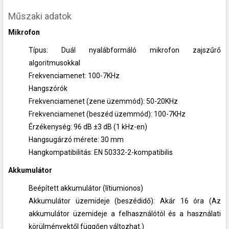
Műszaki adatok
Mikrofon
Típus: Duál nyalábformáló mikrofon zajszűrő
algoritmusokkal
Frekvenciamenet: 100-7KHz
Hangszórók
Frekvenciamenet (zene üzemmód): 50-20KHz
Frekvenciamenet (beszéd üzemmód): 100-7KHz
Érzékenység: 96 dB ±3 dB (1 kHz-en)
Hangsugárzó mérete: 30 mm
Hangkompatibilitás: EN 50332-2-kompatibilis
Akkumulátor
Beépített akkumulátor (lítiumionos)
Akkumulátor üzemideje (beszédidő): Akár 16 óra (Az
akkumulátor üzemideje a felhasználótól és a használati
körülményektől függően változhat.)