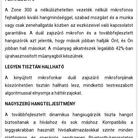
A Zone 300 a nélkülözhetetlen vezeték nélküli mikrofonos
fejhallgató kiváló hangminőséggel, szabad mozgást és a munka
vagy csak zenehallgatás közben az eszközeivel való kapcsolatot
garantálva. A duál zajszűrő mikrofon és a továbbfejlesztett
hangszórók azt jelentik, hogy mások jobban hallják Önt, és Ön
jobban hall másokat. A műanyag alkatrészek legalább 42%-ban
újrahasznosított műanyagból készülnek.
LEGYEN TISZTÁN HALLHATÓ
A kinyújtott mikrofonkar duál zajszűrő mikrofonjának
köszönhetően tisztán hallható lesz, mindkettő testreszabott
algoritmussal elnyomja a háttérzajokat.
NAGYSZERŰ HANGTELJESÍTMÉNY
A továbbfejlesztett dinamikus hangsugárzók tiszta hangot
biztosítanak a híváshoz és sok máshoz. Kompatibilis a
leggyakrabban használt hívóalkalmazásokkal szinte minden
platformon és operációs rendszeren Bluetooth-kapcsolaton