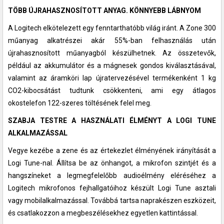
TÖBB ÚJRAHASZNOSÍTOTT ANYAG. KÖNNYEBB LÁBNYOM
A Logitech elkötelezett egy fenntarthatóbb világ iránt. A Zone 300
műanyag alkatrészei akár 55%-ban felhasználás után
újrahasznosított műanyagból készülhetnek. Az összetevők,
például az akkumulátor és a mágnesek gondos kiválasztásával,
valamint az áramköri lap újratervezésével termékenként 1 kg
CO2-kibocsátást tudtunk csökkenteni, ami egy átlagos
okostelefon 122-szeres töltésének felel meg.
SZABJA TESTRE A HASZNÁLATI ÉLMÉNYT A LOGI TUNE
ALKALMAZÁSSAL
Vegye kezébe a zene és az értekezlet élményének irányítását a
Logi Tune-nal. Állítsa be az önhangot, a mikrofon szintjét és a
hangszíneket a legmegfelelőbb audioélmény eléréséhez a
Logitech mikrofonos fejhallgatóihoz készült Logi Tune asztali
vagy mobilalkalmazással. Továbbá tartsa naprakészen eszközeit,
és csatlakozzon a megbeszélésekhez egyetlen kattintással.