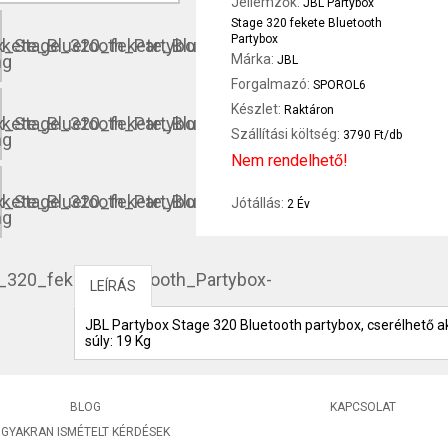
Jellemzők:
JBL Partybox
Stage 320 fekete Bluetooth
Partybox
Márka:
JBL
Forgalmazó:
SPOROL6
Készlet:
Raktáron
Szállítási költség:
3790 Ft/db
Nem rendelhető!
Jótállás:
2 Év
LEÍRÁS
JBL Partybox Stage 320 Bluetooth partybox, cserélhető akk
súly: 19 Kg
BLOG
KAPCSOLAT
GYAKRAN ISMÉTELT KÉRDÉSEK