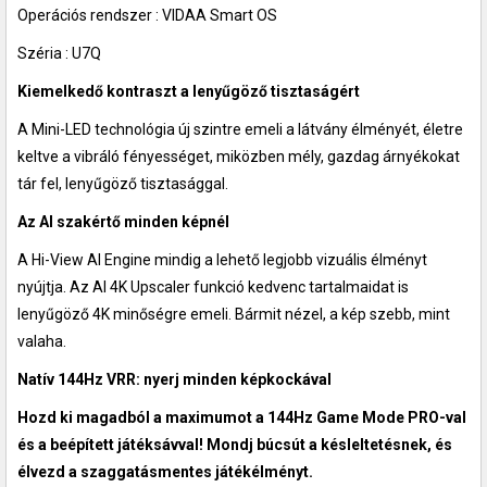
Operációs rendszer : VIDAA Smart OS
Széria : U7Q
Kiemelkedő kontraszt a lenyűgöző tisztaságért
A Mini-LED technológia új szintre emeli a látvány élményét, életre
keltve a vibráló fényességet, miközben mély, gazdag árnyékokat
tár fel, lenyűgöző tisztasággal.
Az AI szakértő minden képnél
A Hi-View AI Engine mindig a lehető legjobb vizuális élményt
nyújtja. Az AI 4K Upscaler funkció kedvenc tartalmaidat is
lenyűgöző 4K minőségre emeli. Bármit nézel, a kép szebb, mint
valaha.
Natív 144Hz VRR: nyerj minden képkockával
Hozd ki magadból a maximumot a 144Hz Game Mode PRO-val
és a beépített játéksávval! Mondj búcsút a késleltetésnek, és
élvezd a szaggatásmentes játékélményt.