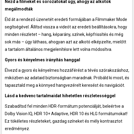
Nézd a filmeket és sorozatokat úgy, ahogy az alkotók
megálmodták
Éld át a rendező üzenetét eredeti formájában a Filmmaker Mode
segítségével. Állítsd vissza a videót az eredeti beállításokra, hogy
minden részletet – hang, képarány, színek, képfrissítés és még
sok más – úgy láthass, ahogyan azt az alkotó elképzelte, mielőtt
a tartalom általános megjelenítésre lett volna módosítva.
Gyors és kényelmes irányítás hanggal
Élvezd a gyors és kényelmes hozzáférést a tévés szórakozáshoz,
miközben az adataid biztonságban maradnak. Próbáld ki most, és
tapasztald meg a könnyed hangvezérelt keresést és navigációt.
Lásd a kedvenc tartalmaidat hihetetlen részletességgel
Szabadítsd fel minden HDR-formátum potenciálját, beleértve a
Dolby Vision IQ, HDR 10+ Adaptive, HDR 10 és HLG formátumokat!
Ez tökéletes részleteket, gazdag színeket és mély kontrasztot
eredményez.