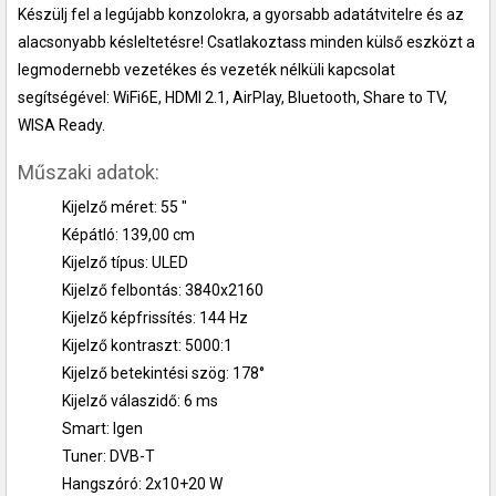
Készülj fel a legújabb konzolokra, a gyorsabb adatátvitelre és az
alacsonyabb késleltetésre! Csatlakoztass minden külső eszközt a
legmodernebb vezetékes és vezeték nélküli kapcsolat
segítségével: WiFi6E, HDMI 2.1, AirPlay, Bluetooth, Share to TV,
WISA Ready.
Műszaki adatok:
Kijelző méret: 55 "
Képátló: 139,00 cm
Kijelző típus: ULED
Kijelző felbontás: 3840x2160
Kijelző képfrissítés: 144 Hz
Kijelző kontraszt: 5000:1
Kijelző betekintési szög: 178°
Kijelző válaszidő: 6 ms
Smart: Igen
Tuner: DVB-T
Hangszóró: 2x10+20 W