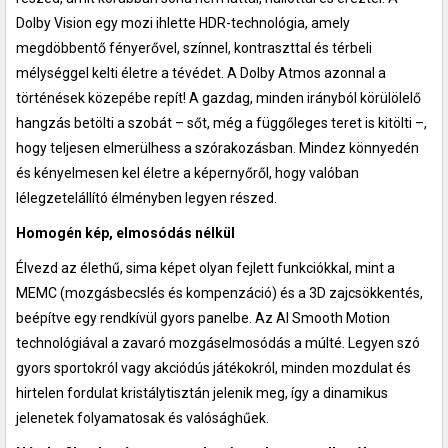
Dolby Vision egy mozi ihlette HDR-technológia, amely
megdöbbentő fényerővel, színnel, kontraszttal és térbeli
mélységgel kelti életre a tévédet. A Dolby Atmos azonnal a
történések közepébe repít! A gazdag, minden irányból körülölelő
hangzás betölti a szobát – sőt, még a függőleges teret is kitölti –,
hogy teljesen elmerülhess a szórakozásban. Mindez könnyedén
és kényelmesen kel életre a képernyőről, hogy valóban
lélegzetelállító élményben legyen részed.
Homogén kép, elmosódás nélkül
Élvezd az élethű, sima képet olyan fejlett funkciókkal, mint a
MEMC (mozgásbecslés és kompenzáció) és a 3D zajcsökkentés,
beépítve egy rendkívül gyors panelbe. Az AI Smooth Motion
technológiával a zavaró mozgáselmosódás a múlté. Legyen szó
gyors sportokról vagy akciódús játékokról, minden mozdulat és
hirtelen fordulat kristálytisztán jelenik meg, így a dinamikus
jelenetek folyamatosak és valósághűek.