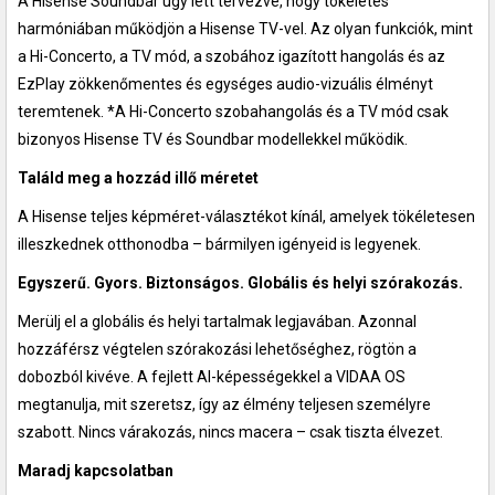
A Hisense Soundbar úgy lett tervezve, hogy tökéletes
harmóniában működjön a Hisense TV-vel. Az olyan funkciók, mint
a Hi-Concerto, a TV mód, a szobához igazított hangolás és az
EzPlay zökkenőmentes és egységes audio-vizuális élményt
teremtenek. *A Hi-Concerto szobahangolás és a TV mód csak
bizonyos Hisense TV és Soundbar modellekkel működik.
Találd meg a hozzád illő méretet
A Hisense teljes képméret-választékot kínál, amelyek tökéletesen
illeszkednek otthonodba – bármilyen igényeid is legyenek.
Egyszerű. Gyors. Biztonságos. Globális és helyi szórakozás.
Merülj el a globális és helyi tartalmak legjavában. Azonnal
hozzáférsz végtelen szórakozási lehetőséghez, rögtön a
dobozból kivéve. A fejlett AI-képességekkel a VIDAA OS
megtanulja, mit szeretsz, így az élmény teljesen személyre
szabott. Nincs várakozás, nincs macera – csak tiszta élvezet.
Maradj kapcsolatban