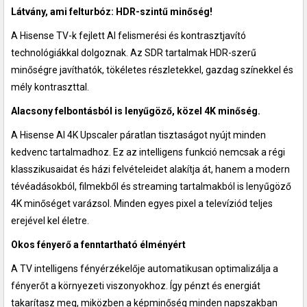
Látvány, ami felturbóz: HDR-szintű minőség!
A Hisense TV-k fejlett AI felismerési és kontrasztjavító
technológiákkal dolgoznak. Az SDR tartalmak HDR-szerű
minőségre javíthatók, tökéletes részletekkel, gazdag színekkel és
mély kontraszttal.
Alacsony felbontásból is lenyűgöző, közel 4K minőség.
A Hisense AI 4K Upscaler páratlan tisztaságot nyújt minden
kedvenc tartalmadhoz. Ez az intelligens funkció nemcsak a régi
klasszikusaidat és házi felvételeidet alakítja át, hanem a modern
tévéadásokból, filmekből és streaming tartalmakból is lenyűgöző
4K minőséget varázsol. Minden egyes pixel a televíziód teljes
erejével kel életre.
Okos fényerő a fenntartható élményért
A TV intelligens fényérzékelője automatikusan optimalizálja a
fényerőt a környezeti viszonyokhoz. Így pénzt és energiát
takarítasz meg, miközben a képminőség minden napszakban