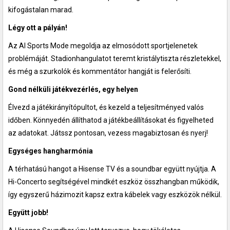
kifogástalan marad.
Légy ott a pályán!
Az AI Sports Mode megoldja az elmosódott sportjelenetek
problémáját. Stadionhangulatot teremt kristálytiszta részletekkel,
és még a szurkolók és kommentátor hangját is felerősíti.
Gond nélküli játékvezérlés, egy helyen
Élvezd a játékirányítópultot, és kezeld a teljesítményed valós
időben. Könnyedén állíthatod a játékbeállításokat és figyelheted
az adatokat. Játssz pontosan, vezess magabiztosan és nyerj!
Egységes hangharmónia
A térhatású hangot a Hisense TV és a soundbar együtt nyújtja. A
Hi-Concerto segítségével mindkét eszköz összhangban működik,
így egyszerű házimozit kapsz extra kábelek vagy eszközök nélkül.
Együtt jobb!