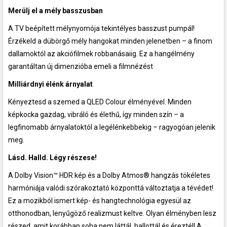
Merülj el a mély basszusban
A TV beépített mélynyomója tekintélyes basszust pumpál!
Érzékeld a dübörgő mély hangokat minden jelenetben – a finom
dallamoktól az akciófilmek robbanásaiig. Ez a hangélmény
garantáltan új dimenzióba emeli a filmnézést
Milliárdnyi élénk árnyalat
Kényeztesd a szemed a QLED Colour élményével. Minden
képkocka gazdag, vibráló és élethű, így minden szín – a
legfinomabb árnyalatoktól a legélénkebbekig – ragyogóan jelenik
meg.
Lásd. Halld. Légy részese!
A Dolby Vision™ HDR kép és a Dolby Atmos® hangzás tökéletes
harmóniája valódi szórakoztató központtá változtatja a tévédet!
Ez a mozikból ismert kép- és hangtechnológia egyesül az
otthonodban, lenyűgöző realizmust keltve. Olyan élményben lesz
részed, amit korábban soha nem láttál, hallottál és éreztél! A