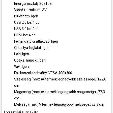
Energia osztály 2021.: E
Videó formátum: AVI
Bluetooth: Igen
USB 2.0 be: 1 db
USB 3.0 be: 1 db
HDMI be: 4 db
Fejhallgató csatlakozó: Igen
CI kártya foglalat: Igen
LAN: Igen
Optikai hang ki: Igen
WiFi: Igen
Fali konzol szabvány: VESA 400x200
Szélesség (max.)A termék legnagyobb szélessége.: 122,6
cm
Magasság (max.)A termék legnagyobb magassága.: 77,3
cm
Mélység (max.)A termék legnagyobb mélysége.: 28,8 cm
Logisztikai súly: 19 Kg