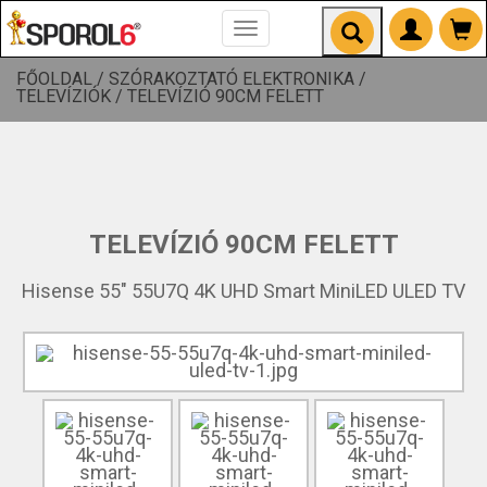
Toggle
navigation
FŐOLDAL /
SZÓRAKOZTATÓ ELEKTRONIKA /
TELEVÍZIÓK /
TELEVÍZIÓ 90CM FELETT
TELEVÍZIÓ 90CM FELETT
Hisense 55" 55U7Q 4K UHD Smart MiniLED ULED TV