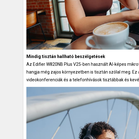
Mindig tisztán hallható beszélgetések
Az Edifier W820NB Plus V25-ben használt AI-képes mikrof
hangja még zajos környezetben is tisztán szólal meg. Ez 
videokonferenciák és a telefonhívások tisztábbak és kev