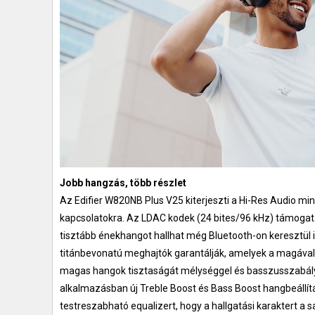
Jobb hangzás, több részlet
Az Edifier W820NB Plus V25 kiterjeszti a Hi-Res Audio min
kapcsolatokra. Az LDAC kodek (24 bites/96 kHz) támogatá
tisztább énekhangot hallhat még Bluetooth-on keresztül i
titánbevonatú meghajtók garantálják, amelyek a magával
magas hangok tisztaságát mélységgel és basszusszabály
alkalmazásban új Treble Boost és Bass Boost hangbeállítá
testreszabható equalizert, hogy a hallgatási karaktert a s