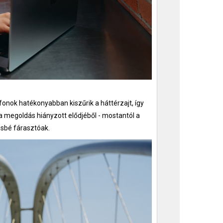
onok hatékonyabban kiszűrik a háttérzajt, így
a megoldás hiányzott elődjéből - mostantól a
ésbé fárasztóak.