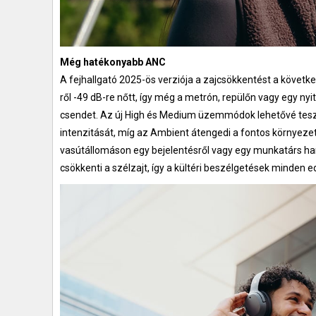
Még hatékonyabb ANC
A fejhallgató 2025-ös verziója a zajcsökkentést a követk
ről -49 dB-re nőtt, így még a metrón, repülőn vagy egy nyi
csendet. Az új High és Medium üzemmódok lehetővé teszik
intenzitását, míg az Ambient átengedi a fontos környeze
vasútállomáson egy bejelentésről vagy egy munkatárs h
csökkenti a szélzajt, így a kültéri beszélgetések minden e