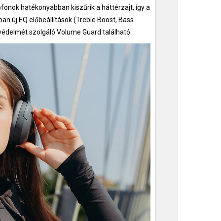
ofonok hatékonyabban kiszűrik a háttérzajt, így a
n új EQ előbeállítások (Treble Boost, Bass
 védelmét szolgáló Volume Guard található.