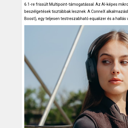
6.1-re frissült Multipoint-támogatással. Az AI-képes mikr
beszélgetések tisztábbak lesznek. A ConneX alkalmazásba
Boost), egy teljesen testreszabható equalizer és a hallás