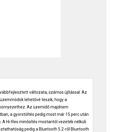
vábbfejlesztett változata, számos újítással. Az
i üzemmódok lehetővé teszik, hogy a
a környezethez. Az üzemidő majdnem
tban, a gyorstöltés pedig most már 15 perc után
). A Hi-Res minősítés mostantól vezeték nélküli
ztathatóság pedig a Bluetooth 5.2-ről Bluetooth