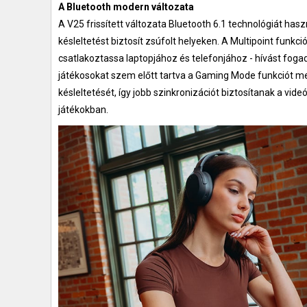
A Bluetooth modern változata
A V25 frissített változata Bluetooth 6.1 technológiát has
késleltetést biztosít zsúfolt helyeken. A Multipoint funkci
csatlakoztassa laptopjához és telefonjához - hívást foga
játékosokat szem előtt tartva a Gaming Mode funkciót me
késleltetését, így jobb szinkronizációt biztosítanak a vide
játékokban.