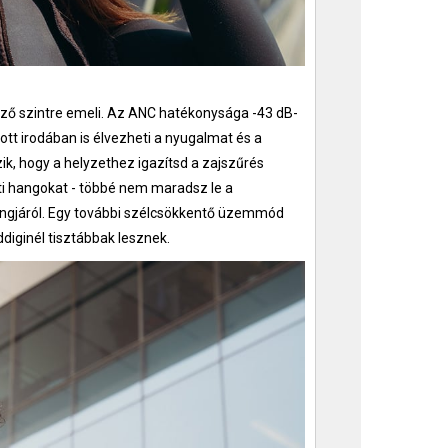
ező szintre emeli. Az ANC hatékonysága -43 dB-
tott irodában is élvezheti a nyugalmat és a
, hogy a helyzethez igazítsd a zajszűrés
ti hangokat - többé nem maradsz le a
angjáról. Egy további szélcsökkentő üzemmód
ddiginél tisztábbak lesznek.