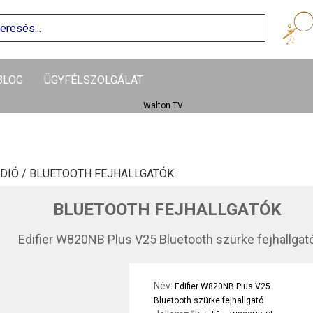
BLOG
ÜGYFÉLSZOLGÁLAT
DIÓ /
BLUETOOTH FEJHALLGATÓK
BLUETOOTH FEJHALLGATÓK
Edifier W820NB Plus V25 Bluetooth szürke fejhallgat
Név:
Edifier W820NB Plus V25
Bluetooth szürke fejhallgató