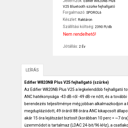
Jellemzők:
Edifier W820NB Plus
V25 Bluetooth szürke fejhallgató
Forgalmazó:
SPOROL6
Készlet:
Raktáron
Szállítási költség:
2390 Ft/db
Nem rendelhető!
Jótállás:
2 Év
LEÍRÁS
Edifier W820NB Plus V25 fejhallgató (szürke)
Az Edifier W820NB Plus V25 a legkelendőbb fejhallgató to
ANC hatékonysága -43 dB-ről -49 dB-re nőtt, és a tovább
berendezés teljesítménye még jobban alkalmazkodjon 
megduplázódott, 49 óráról 88 órára ANC kikapcsolt állapo
akár 15 óra lejátszást biztosít (korábban 10 perc = ~7 óra
üzemmódot is tartalmaz (LDAC 24-bit/96 kHz), a csatlako