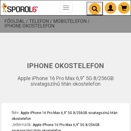
Toggle
navigation
FŐOLDAL /
TELEFON /
MOBILTELEFON /
IPHONE OKOSTELEFON
IPHONE OKOSTELEFON
Apple iPhone 16 Pro Max 6,9" 5G 8/256GB
sivatagszínű titán okostelefon
Név:
Apple iPhone 16 Pro Max 6,9" 5G 8/256GB sivatagszínű titán
okostelefon
Jellemzők:
Apple iPhone 16 Pro Max 6,9" 5G 8/256GB
sivatagszínű titán okostelefon