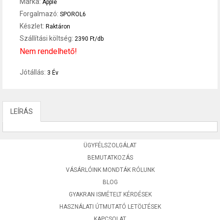
Márka:
Apple
Forgalmazó:
SPOROL6
Készlet:
Raktáron
Szállítási költség:
2390 Ft/db
Nem rendelhető!
Jótállás:
3 Év
LEÍRÁS
ÜGYFÉLSZOLGÁLAT
BEMUTATKOZÁS
VÁSÁRLÓINK MONDTÁK RÓLUNK
BLOG
GYAKRAN ISMÉTELT KÉRDÉSEK
HASZNÁLATI ÚTMUTATÓ LETÖLTÉSEK
KAPCSOLAT