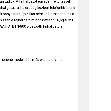
i tudjuk. A fejhallgatót egyetlen feltöltéssel
ehallgatásra, ha esetleg közben telefonhívásunk
uk bonyolítani, így akkor sem kell lemondanunk a
hiszen a fejhallgató mindösszesen 16,6g súlyú,
AIWA HSTBTN-800 Bluetooth fejhallgatója
en iphone modellel és más okostelefonnal