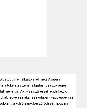
uetooth fejhallgatója ad meg. A japán
 ami a tökéletes zenehallgatáshoz szükséges.
 mellett is. Aktív zajszűréssel rendelkezik,
jokat, legyen ez akár az irodában, vagy éppen az
csökkenti a külső zajok beszűrődését, hogy mi