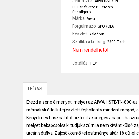
Jellemzők:
Aiwa HSTBTN-
800BK fekete Bluetooth
fejhallgató
Márka:
Aiwa
Forgalmazó:
SPOROL6
Készlet:
Raktáron
Szállítási költség:
2390 Ft/db
Nem rendelhető!
Jótállás:
1 Év
LEÍRÁS
Érezd a zene élményét, melyet az AIWA HSTBTN-800-as Bl
mérnökök által kifejlesztett fejhallgató mindent megad,
Kényelmes használatot biztosít akár egész napos használat
melyet bekapcsolva ki tudjuk szűrni a nem kívánt külső za
utcán sétálva. Zajcsökkentő teljesítménye akár 18 dB-el 