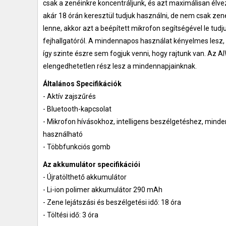
csak a zenéinkre koncentráljunk, és azt maximálisan élvezn
akár 18 órán keresztül tudjuk használni, de nem csak zen
lenne, akkor azt a beépített mikrofon segítségével le tudj
fejhallgatóról. A mindennapos használat kényelmes lesz, 
így szinte észre sem fogjuk venni, hogy rajtunk van. Az 
elengedhetetlen rész lesz a mindennapjainknak.
Általános Specifikációk
- Aktív zajszűrés
- Bluetooth-kapcsolat
- Mikrofon hívásokhoz, intelligens beszélgetéshez, mind
használható
- Többfunkciós gomb
Az akkumulátor specifikációi
- Újratölthető akkumulátor
- Li-ion polimer akkumulátor 290 mAh
- Zene lejátszási és beszélgetési idő: 18 óra
- Töltési idő: 3 óra