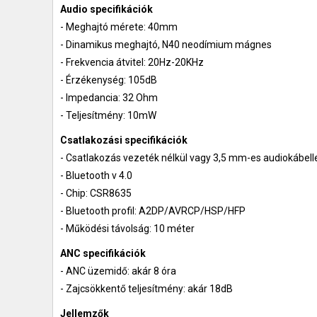
Audio specifikációk
- Meghajtó mérete: 40mm
- Dinamikus meghajtó, N40 neodímium mágnes
- Frekvencia átvitel: 20Hz-20KHz
- Érzékenység: 105dB
- Impedancia: 32 Ohm
- Teljesítmény: 10mW
Csatlakozási specifikációk
- Csatlakozás vezeték nélkül vagy 3,5 mm-es audiokábell
- Bluetooth v 4.0
- Chip: CSR8635
- Bluetooth profil: A2DP/AVRCP/HSP/HFP
- Működési távolság: 10 méter
ANC specifikációk
- ANC üzemidő: akár 8 óra
- Zajcsökkentő teljesítmény: akár 18dB
Jellemzők