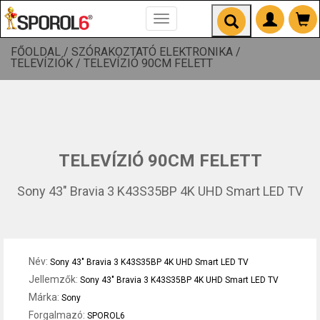
Toggle
navigation
FŐOLDAL /
SZÓRAKOZTATÓ ELEKTRONIKA /
TELEVÍZIÓK /
TELEVÍZIÓ 90CM FELETT
TELEVÍZIÓ 90CM FELETT
Sony 43" Bravia 3 K43S35BP 4K UHD Smart LED TV
Név:
Sony 43" Bravia 3 K43S35BP 4K UHD Smart LED TV
Jellemzők:
Sony 43" Bravia 3 K43S35BP 4K UHD Smart LED TV
Márka:
Sony
Forgalmazó:
SPOROL6