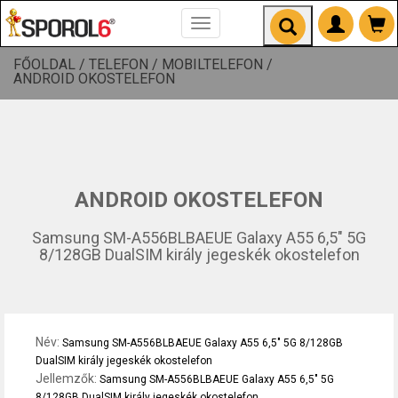
Toggle
navigation
FŐOLDAL /
TELEFON /
MOBILTELEFON /
ANDROID OKOSTELEFON
ANDROID OKOSTELEFON
Samsung SM-A556BLBAEUE Galaxy A55 6,5" 5G
8/128GB DualSIM király jegeskék okostelefon
Név:
Samsung SM-A556BLBAEUE Galaxy A55 6,5" 5G 8/128GB
DualSIM király jegeskék okostelefon
Jellemzők:
Samsung SM-A556BLBAEUE Galaxy A55 6,5" 5G
8/128GB DualSIM király jegeskék okostelefon